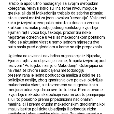
izrazio je apsolutno neslaganje sa svojim evropskim
kolegama, rekavsi kako su i na tome nivou moguce
greske, ali da bi Makedoniju trebalo da zabrine pitanje:
sta su pravi motivi za jednu ovakvu "recenziju". Valja reci
kako je izvjestaj evropskih ministara dosao u veoma
kratkom razmaku poslije jednog aprilskog izvjestaja
Hjuman rajts voca koji, takodje, prezentira neke
negativne odrednice u vezi sa makedonskom politikom.
Tako se aktuelna vlast u samo jednom mjesecu dva
puta nasla pred ogledalom u kome se nije prepoznala.
Ugledna nezavisna i nevladina organizacija iz Njujorka,
Hjuman rajts voc objavio je, naime, 6. aprila izvjestaj pod
nazivom "Policijsko nasilje u Makedoniji". Oslanjajuci se
na vlastite izvore i uobicajenu metodologiju
prezentirana je jedna podugacka analiza u kojoj se za
policijsko nasilje, zbog ignoriranja ove pojave, okrivljuje
makedonska vlast, a istovremeno se sugerise kako
medjunarodna zajednica sve to tolerira. Prema ovome
izvjestaju makedonska policija veoma cesto primjenjuje
silu i to posebno prema pripadnicima nacionalnih
manjina, ali i prema drugim makedonskim gradjanima koji
imaju vlastita politicka ubjedjenja ili pripadaju nizim
socijalnim i ekonomskim slojevima. Posebno mjesto u