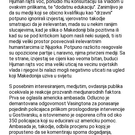
Hjuman rajts voc, ponudio mu konsultaciju sa Vladom u
ovakvim prilikama, te "dodatnu edukaciju". Zanimljivo je
da su mediji koji se obicno kvalifikuju kao "drzavni"
potpuno ignorirali izvjestaj, vjerovatno takodje
smatrajuci da je irelevantan, mada su u nekim ranijim
slucajevima, kad je slika o Makedoniji bila pozitivna ili
kad su se pod kritickom lupom nasli neki susjedi, ti isti
mediji veliki prostor posvecivali irelevantnim
humanitarcima iz Njujorka. Potpuno razlicito reagovale
su opozicione partije i, naravno, njima privrzeni mediji. Sa
te strane, izvjestaj se cijeni kao veoma bitan, buduci
Hjuman rajts voc ima veliki uticaj na vecinu svjetskih
vlada i njegovi bi nalazi mogli negativno uticati na ugled
koji Makedonija uziva u svijetu.
S posebnim interesiranjem, medjutim, ovdasnja publika
ocekivala je reakcije prozvanih medjunarodnih faktora.
Prva se oglasila americka ambasada. Odlucno je
demantovana odgovornost Vasingtona za ponasanje
pojedinih policajaca prilikom proslogodisnje intervencije
u Gostivarsku, a istovremeno je osporena cifra od oko
350 policajaca koji su educirani uz americku pomoc.
Ambasada je, takodje, odbila procjenu po kojoj je
propusteno da se komentiraju sporna dogadjanja,