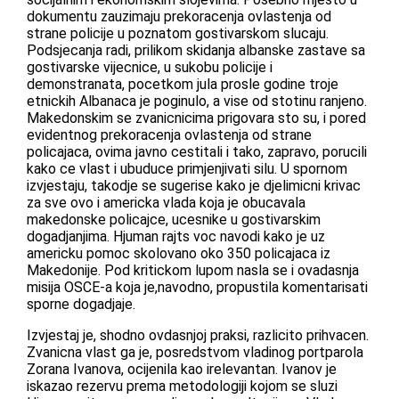
dokumentu zauzimaju prekoracenja ovlastenja od
strane policije u poznatom gostivarskom slucaju.
Podsjecanja radi, prilikom skidanja albanske zastave sa
gostivarske vijecnice, u sukobu policije i
demonstranata, pocetkom jula prosle godine troje
etnickih Albanaca je poginulo, a vise od stotinu ranjeno.
Makedonskim se zvanicnicima prigovara sto su, i pored
evidentnog prekoracenja ovlastenja od strane
policajaca, ovima javno cestitali i tako, zapravo, porucili
kako ce vlast i ubuduce primjenjivati silu. U spornom
izvjestaju, takodje se sugerise kako je djelimicni krivac
za sve ovo i americka vlada koja je obucavala
makedonske policajce, ucesnike u gostivarskim
dogadjanjima. Hjuman rajts voc navodi kako je uz
americku pomoc skolovano oko 350 policajaca iz
Makedonije. Pod kritickom lupom nasla se i ovadasnja
misija OSCE-a koja je,navodno, propustila komentarisati
sporne dogadjaje.
Izvjestaj je, shodno ovdasnjoj praksi, razlicito prihvacen.
Zvanicna vlast ga je, posredstvom vladinog portparola
Zorana Ivanova, ocijenila kao irelevantan. Ivanov je
iskazao rezervu prema metodologiji kojom se sluzi