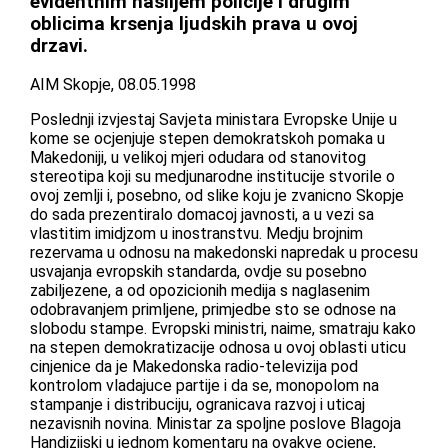
evidentnim nasiljem policije i drugim
oblicima krsenja ljudskih prava u ovoj
drzavi.
AIM Skopje, 08.05.1998
Poslednji izvjestaj Savjeta ministara Evropske Unije u
kome se ocjenjuje stepen demokratskoh pomaka u
Makedoniji, u velikoj mjeri odudara od stanovitog
stereotipa koji su medjunarodne institucije stvorile o
ovoj zemlji i, posebno, od slike koju je zvanicno Skopje
do sada prezentiralo domacoj javnosti, a u vezi sa
vlastitim imidjzom u inostranstvu. Medju brojnim
rezervama u odnosu na makedonski napredak u procesu
usvajanja evropskih standarda, ovdje su posebno
zabiljezene, a od opozicionih medija s naglasenim
odobravanjem primljene, primjedbe sto se odnose na
slobodu stampe. Evropski ministri, naime, smatraju kako
na stepen demokratizacije odnosa u ovoj oblasti uticu
cinjenice da je Makedonska radio-televizija pod
kontrolom vladajuce partije i da se, monopolom na
stampanje i distribuciju, ogranicava razvoj i uticaj
nezavisnih novina. Ministar za spoljne poslove Blagoja
Handjzijski u jednom komentaru na ovakve ocjene,