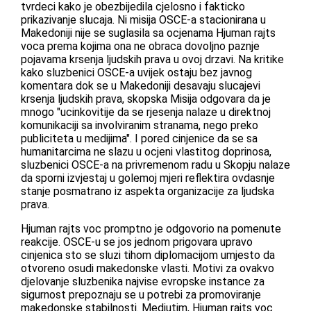
tvrdeci kako je obezbijedila cjelosno i fakticko
prikazivanje slucaja. Ni misija OSCE-a stacionirana u
Makedoniji nije se suglasila sa ocjenama Hjuman rajts
voca prema kojima ona ne obraca dovoljno paznje
pojavama krsenja ljudskih prava u ovoj drzavi. Na kritike
kako sluzbenici OSCE-a uvijek ostaju bez javnog
komentara dok se u Makedoniji desavaju slucajevi
krsenja ljudskih prava, skopska Misija odgovara da je
mnogo "ucinkovitije da se rjesenja nalaze u direktnoj
komunikaciji sa involviranim stranama, nego preko
publiciteta u medijima". I pored cinjenice da se sa
humanitarcima ne slazu u ocjeni vlastitog doprinosa,
sluzbenici OSCE-a na privremenom radu u Skopju nalaze
da sporni izvjestaj u golemoj mjeri reflektira ovdasnje
stanje posmatrano iz aspekta organizacije za ljudska
prava.
Hjuman rajts voc promptno je odgovorio na pomenute
reakcije. OSCE-u se jos jednom prigovara upravo
cinjenica sto se sluzi tihom diplomacijom umjesto da
otvoreno osudi makedonske vlasti. Motivi za ovakvo
djelovanje sluzbenika najvise evropske instance za
sigurnost prepoznaju se u potrebi za promoviranje
makedonske stabilnosti. Medjutim, Hjuman rajts voc