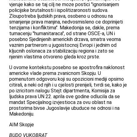
vjeruje kako se taj cilj ne moze postici "ignorisanjem
policijske brutalnosti i ispolitizaronosti sudova.
Zloupotreba ljudskih prava, osobeno u odnosu na
smanjenje prava manjina, nedvosmisleno ce doprinijeti
tenzijama i konfliktima". Makedonija se, dakle, prema
tumacenju "humanitaraca", od strane OSCE-a, UN i
posebno Sjedinjenih americkih drzava, smatra veoma
vaznim partnerom u jugoistocnoj Evropi i jednim od
kljucnih oslonaca za stabilizaciju regiona i zato se
njenim vlastima otvoreno gleda kroz prste.
U ovome kontekstu posebno se apostrofira naklonost
americke vlade prema zvanicnom Skopju. U
pomenutom odgovoru koji su opozicioni mediji opsirno
citirali, a neki od njih i u cjelosti prenijeli, tvrdi se, kako je
po izricitom nalogu Stejt dipartmenta, Komisija za
ljudska prava UN 22. aprila ove godine odlucila da se
mandat Specijalnog izvjestioca za ovu oblast na
prostorima bivse Jugoslavije ubuduce ne odnosi i na
Makedoniju.
AIM Skopje
BUDO VUKOBRAT