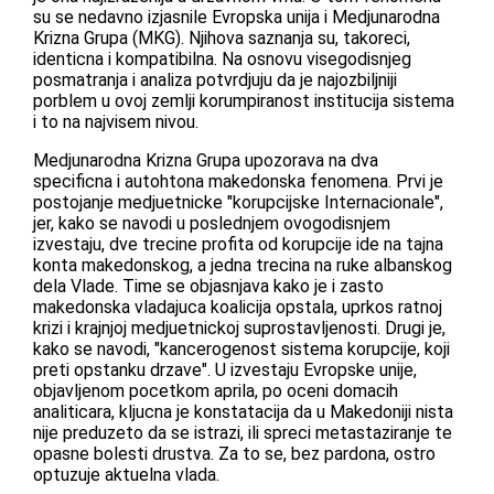
su se nedavno izjasnile Evropska unija i Medjunarodna
Krizna Grupa (MKG). Njihova saznanja su, takoreci,
identicna i kompatibilna. Na osnovu visegodisnjeg
posmatranja i analiza potvrdjuju da je najozbiljniji
porblem u ovoj zemlji korumpiranost institucija sistema
i to na najvisem nivou.
Medjunarodna Krizna Grupa upozorava na dva
specificna i autohtona makedonska fenomena. Prvi je
postojanje medjuetnicke "korupcijske Internacionale",
jer, kako se navodi u poslednjem ovogodisnjem
izvestaju, dve trecine profita od korupcije ide na tajna
konta makedonskog, a jedna trecina na ruke albanskog
dela Vlade. Time se objasnjava kako je i zasto
makedonska vladajuca koalicija opstala, uprkos ratnoj
krizi i krajnjoj medjuetnickoj suprostavljenosti. Drugi je,
kako se navodi, "kancerogenost sistema korupcije, koji
preti opstanku drzave". U izvestaju Evropske unije,
objavljenom pocetkom aprila, po oceni domacih
analiticara, kljucna je konstatacija da u Makedoniji nista
nije preduzeto da se istrazi, ili spreci metastaziranje te
opasne bolesti drustva. Za to se, bez pardona, ostro
optuzuje aktuelna vlada.