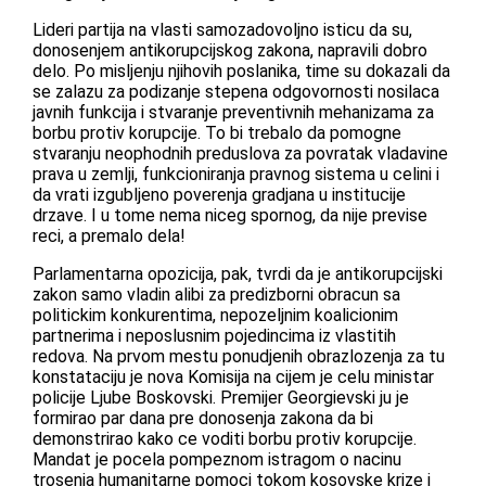
Lideri partija na vlasti samozadovoljno isticu da su,
donosenjem antikorupcijskog zakona, napravili dobro
delo. Po misljenju njihovih poslanika, time su dokazali da
se zalazu za podizanje stepena odgovornosti nosilaca
javnih funkcija i stvaranje preventivnih mehanizama za
borbu protiv korupcije. To bi trebalo da pomogne
stvaranju neophodnih preduslova za povratak vladavine
prava u zemlji, funkcioniranja pravnog sistema u celini i
da vrati izgubljeno poverenja gradjana u institucije
drzave. I u tome nema niceg spornog, da nije previse
reci, a premalo dela!
Parlamentarna opozicija, pak, tvrdi da je antikorupcijski
zakon samo vladin alibi za predizborni obracun sa
politickim konkurentima, nepozeljnim koalicionim
partnerima i neposlusnim pojedincima iz vlastitih
redova. Na prvom mestu ponudjenih obrazlozenja za tu
konstataciju je nova Komisija na cijem je celu ministar
policije Ljube Boskovski. Premijer Georgievski ju je
formirao par dana pre donosenja zakona da bi
demonstrirao kako ce voditi borbu protiv korupcije.
Mandat je pocela pompeznom istragom o nacinu
trosenja humanitarne pomoci tokom kosovske krize i