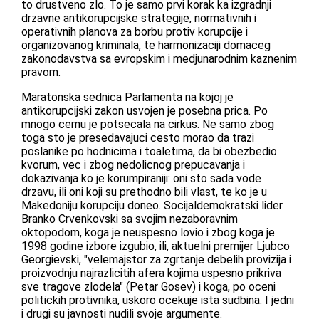
to drustveno zlo. To je samo prvi korak ka izgradnji
drzavne antikorupcijske strategije, normativnih i
operativnih planova za borbu protiv korupcije i
organizovanog kriminala, te harmonizaciji domaceg
zakonodavstva sa evropskim i medjunarodnim kaznenim
pravom.
Maratonska sednica Parlamenta na kojoj je
antikorupcijski zakon usvojen je posebna prica. Po
mnogo cemu je potsecala na cirkus. Ne samo zbog
toga sto je presedavajuci cesto morao da trazi
poslanike po hodnicima i toaletima, da bi obezbedio
kvorum, vec i zbog nedolicnog prepucavanja i
dokazivanja ko je korumpiraniji: oni sto sada vode
drzavu, ili oni koji su prethodno bili vlast, te ko je u
Makedoniju korupciju doneo. Socijaldemokratski lider
Branko Crvenkovski sa svojim nezaboravnim
oktopodom, koga je neuspesno lovio i zbog koga je
1998 godine izbore izgubio, ili, aktuelni premijer Ljubco
Georgievski, "velemajstor za zgrtanje debelih provizija i
proizvodnju najrazlicitih afera kojima uspesno prikriva
sve tragove zlodela" (Petar Gosev) i koga, po oceni
politickih protivnika, uskoro ocekuje ista sudbina. I jedni
i drugi su javnosti nudili svoje argumente.