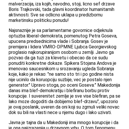
malverzacija, iza kojih, navodno, stoji, licno sef drzave
Boris Trajkovski, tada glavni koordinator humanitarnih
aktivnosti. Sve se odlicno uklapa u predizbornu
marketinsku politicku ponudu!
Najsnaznije je sa parlamentarne govornice odjeknula
optuzba liberal-demokrata, pomenutog Petra Goseva,
upucena predsednicima vlade i Sobranja. Gosev je
premijera i lidera VMRO-DPMNE Ljubca Georgievskog
proglasio najkorupiranijom osobom u zemlji. Javno ga
pozvao da ga tuzi za klevetu i obecao da ce sudu
ponuditi konkretne dokaze. Spikera Stojana Andova je
imenovao saucesnikom u srozavanju ugleda Sobranja
koje, kako je rekao: "ne samo sto tri i po godine nista
nije ucinilo da koruopciju suzbije, vec je postalo njen
generator." Upravo stoga, po oceni Goseva:" Makedonija
danas ima blef-demokratiju i blefiranu borbu protiv
korupcije. I suverenitet zemlje je sve vise blefiran, pa se
lako moze dogoditi da dobijemo blef-drzavu", upozorio
je ovaj poslanik, uveren da oni koji su zgrnuli veliki novac
dok su bili na vlasti nece u njemu dugo i lako uzivati.
Javna je tajna da u Makedoniji ima mnogo korupcije i da
je ona najizrazenija u drzavnom vrhu. O tom fenomenu