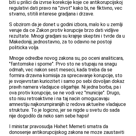
biti u prilici da izvrse korekcije koje ce antikorupcijskoj
regulativi dati pravo na "zivot" kako bi, ne fiktivno, vec
stvarno, stitili interese gradjana i drzave.
S obzirom da je donet u godini izbora, malo ko u zemlji
veruje da ce Zakon protiv korupcije brzo dati vidljive
rezultate. Mnogi gradjani su krajnje skeptini i tvrde da u
Makedoniji, jednostavno, za to odavno ne postoji
politicka volja.
Mnoge odredbe novog zakona su, po oceni analiticara,
"fantomske i sporne". Prvo sto ne stupaju na snagu
odmah, vec nakon sest meseci, kada treba da se
formira drzavna komisija za sprecavanje korupcije, sto
je svojevrstan kuriozitet i samo po sebi dovoljan dokaz
pravih namera vladajuce oligarhije. Ni jedna borba, pa i
ova protiv korupcije, se ne vodi vez "municije". Drugo,
sto nisu retroaktivne i na taj nacin omogucavaju
amnestiju najkorumpiranijih iz redova aktuelne vladajuce
strukture. To je logicno, jer se nigde u svetu do sada
nije dogodilo da neko sam sebe hapsi!
I ministar pravosudja Hixhet Memeti smatra da
donosenje antikorupcijskog zakona ne moze zaustaviti