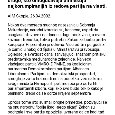
drugo, sto omogucavaju amnestiju
najkorumpiranijih iz redova partija na vlasti.
AIM Skopje, 26.04.2002
Nakon dva meseca mucnog natezanja u Sobranju
Makedonije, narodni izbranici su, konacno, uspeli da
usaglase stavove i da donesu dugo ocekivani i, u ovom
kriznom trenutku, toliko potrebni Zakon za borbu protiv
korupcije. Pripremljen je odavno. Vise od tri i po godina
je camio u nekoj od fijoka u Ministarstvu pravosudja.
Ugledao je svetlost dana, zahvaljujuci snaznom pritisku
predstavnika medjunarodne zajednice. Najveca
vladajuca partija VMRO-DPMNE, sa koalicionim
partnerima Demokratskom partijom Albanaca,
Liberalnom i Partijom za demokratski prosperitet,
smogla je za to hrabrosti ne na pocetku, vec na kraju
svog mandata.Na nepunih pet meseci pre cetvrtih
parlamentarnih izbora, koji, ako sve bude teklo kako je
planirano, treba da se odrze krajem septembra.
Uprkos tome sto su imali brojne primedbe, pozivajuci se
na onu narodnu: "bolje ikad -nego nikad" Zakon su
podrzale i sve partije opozicije, uverene da ce kad-tad