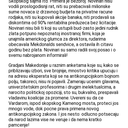
Skopskog sajma itd. Primera je bezbroj. Novinari nisu
vodili proslogodisnji rat, niti su prebacivali milionske
sume novaca iz drzavnog budjeta na privatne racune
rodjaka, niti su kupovali akcije banaka, niti prodavali sa
diskontima od 90% rentabilna preduzeca bez licitacije.
Novinari nisu bili ti koji su ustupili bud-zasto jedini rudnik
zlata potpuno nepoznatoj inostranoj firmi, koja je
unajmila americkog glumca za direktora, rudarima
obecavala Mekdonalds sendvice, a ostavila ih citavu
godinu bez plata. Novinari su samo radili svoj posao i o
svemu nabrojanom informirali!
Gradjani Makedonije u raznim anketama koje su, kako se
priblizavaju izbori, sve brojnije, mnostvo kritika upucuju i
na adresu eksperata koji se na antikorupcijskom bojnom
polju, takoreci, nisu ni pojavili. Zameraju ucenim glavama,
univerzitetskim profesorima i drugim inelektualcima, a
narocito politickoj opoziciji, sto su, bukvalno, prespavali
vladavinu koalicije za promene. Uvereni su da ce
Vardarom, ispod skopskog Kamenog mosta, proteci jos
mnogo vode, dok pocne prava primena novog
antikorupcijskog zakona. I jos nesto: odlucno potsecaju
da narod lazima vise ne veruje i da nema kratko
pamcenje!