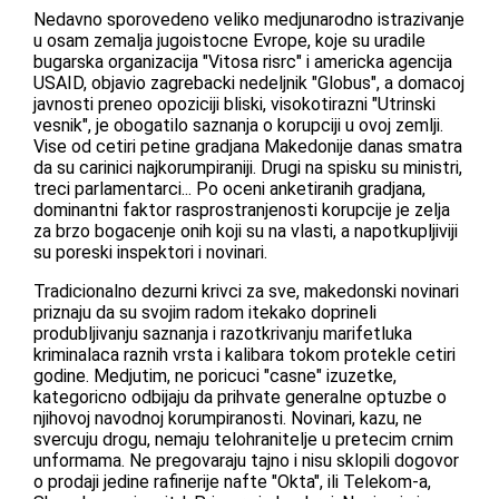
Nedavno sporovedeno veliko medjunarodno istrazivanje
u osam zemalja jugoistocne Evrope, koje su uradile
bugarska organizacija "Vitosa risrc" i americka agencija
USAID, objavio zagrebacki nedeljnik "Globus", a domacoj
javnosti preneo opoziciji bliski, visokotirazni "Utrinski
vesnik", je obogatilo saznanja o korupciji u ovoj zemlji.
Vise od cetiri petine gradjana Makedonije danas smatra
da su carinici najkorumpiraniji. Drugi na spisku su ministri,
treci parlamentarci... Po oceni anketiranih gradjana,
dominantni faktor rasprostranjenosti korupcije je zelja
za brzo bogacenje onih koji su na vlasti, a napotkupljiviji
su poreski inspektori i novinari.
Tradicionalno dezurni krivci za sve, makedonski novinari
priznaju da su svojim radom itekako doprineli
produbljivanju saznanja i razotkrivanju marifetluka
kriminalaca raznih vrsta i kalibara tokom protekle cetiri
godine. Medjutim, ne poricuci "casne" izuzetke,
kategoricno odbijaju da prihvate generalne optuzbe o
njihovoj navodnoj korumpiranosti. Novinari, kazu, ne
svercuju drogu, nemaju telohranitelje u pretecim crnim
unformama. Ne pregovaraju tajno i nisu sklopili dogovor
o prodaji jedine rafinerije nafte "Okta", ili Telekom-a,