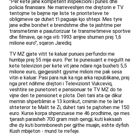
"Per kete jane kompetent inspekcioni i punes dhe
policia finansiare. Ne marreveshjen me drejtorin e TV
tentojme te bejme nje liste te prioriteteve te
obligimeve qe duhet t'i paguaje kjo shtepi. Mes tyre
jane edhe borxhet e brendshme dhe te jashtme per
transmetimin e paautorizuar te transmetimeve sportive
dhe filmave, qe nga viti 1993 arrijne shumen prej 1,6
milione euro", sqaron Jarediq.
TV MZ gjate vitit te kaluar punues perfundoi me
humbje prej 55 mije euro. Per te punesuarit e rregullt ne
kete televizion per kete vit jane ndare nga buxheti 5,5
milione euro, gjegjesisht gjysme milioni me pak sesa
vitin e kaluar. Pasi para nuk ka nga arka republikane, prej
nga pret ndihme drejtori i Televizionit Vukceviq,
veshtire se punetoret e pensionuar te TV MZ do te
vijne deri te pensionet e plota. Deri tani ata qe dikur
merrnin shperblimin e 13 korrikut, cmimin me te larte
shteteror te Malit te Zi, duhet tani te pajtohen me 150
euro. Kurse korpa shpenzuese me 46 prodhime, qe mes
tjerash parasheh 700 gram mish qengji, kuti keksash
dhe dy kuti bomnbonesh per gjithe muajin, eshte dyfish.
Kush mbijeton - mund te rrefeje.