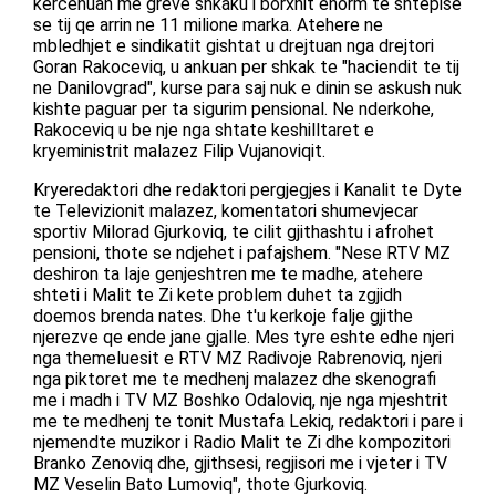
kercenuan me greve shkaku i borxhit enorm te shtepise
se tij qe arrin ne 11 milione marka. Atehere ne
mbledhjet e sindikatit gishtat u drejtuan nga drejtori
Goran Rakoceviq, u ankuan per shkak te "haciendit te tij
ne Danilovgrad", kurse para saj nuk e dinin se askush nuk
kishte paguar per ta sigurim pensional. Ne nderkohe,
Rakoceviq u be nje nga shtate keshilltaret e
kryeministrit malazez Filip Vujanoviqit.
Kryeredaktori dhe redaktori pergjegjes i Kanalit te Dyte
te Televizionit malazez, komentatori shumevjecar
sportiv Milorad Gjurkoviq, te cilit gjithashtu i afrohet
pensioni, thote se ndjehet i pafajshem. "Nese RTV MZ
deshiron ta laje genjeshtren me te madhe, atehere
shteti i Malit te Zi kete problem duhet ta zgjidh
doemos brenda nates. Dhe t'u kerkoje falje gjithe
njerezve qe ende jane gjalle. Mes tyre eshte edhe njeri
nga themeluesit e RTV MZ Radivoje Rabrenoviq, njeri
nga piktoret me te medhenj malazez dhe skenografi
me i madh i TV MZ Boshko Odaloviq, nje nga mjeshtrit
me te medhenj te tonit Mustafa Lekiq, redaktori i pare i
njemendte muzikor i Radio Malit te Zi dhe kompozitori
Branko Zenoviq dhe, gjithsesi, regjisori me i vjeter i TV
MZ Veselin Bato Lumoviq", thote Gjurkoviq.