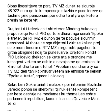
Sipas llogaritjeve te para, TV MZ duhet te siguroje
48.922 euro qe te kompensoje stazhin e punetoreve qe
tashme jane pensionuar, por edhe te atyre qe kete e
presin ne kete vit.
Drejtori i ri i televizionit shteteror Miodrag Vukceviq
propozoi qe Fondi PIO qe te ardhurat nga seriali "Epoka
e trete", qe RT MZ e punon qe te paguaje sigurimin
pensional. Ai thote se nga dhjetori i vitit te kaluar, prej
se e morri timonin e RTV MZ, rregullisht paguhen te
gjitha obligimet ndaj te punesuarve. Drejtori i Fondit
PIO Laliceviq thekson se kete ata e pranojne me
kenaqesi, vetem se eshte e nevojshme qe emisioni te
xhirohet dhe te emetohet. "Problemi qendron aty se
TV MZ deri tani ka xhiruar vetem nje emision te serialit
"Epoka e trete", sqaron Laliceviq.
Sekretari i Sekretariatit malazez per informim Bozhidar
Jarediq pohon se sherbimi i tij nuk eshte kompetent
per kete ceshtje ne mediumet ku themelues eshte
parlamenti republikan, kurse i finanson Qeveria e Malit
te Zi.