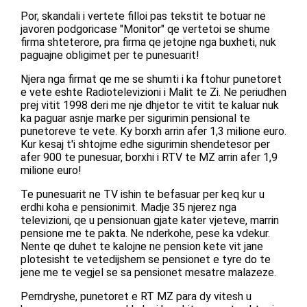
Por, skandali i vertete filloi pas tekstit te botuar ne
javoren podgoricase "Monitor" qe vertetoi se shume
firma shteterore, pra firma qe jetojne nga buxheti, nuk
paguajne obligimet per te punesuarit!
Njera nga firmat qe me se shumti i ka ftohur punetoret
e vete eshte Radiotelevizioni i Malit te Zi. Ne periudhen
prej vitit 1998 deri me nje dhjetor te vitit te kaluar nuk
ka paguar asnje marke per sigurimin pensional te
punetoreve te vete. Ky borxh arrin afer 1,3 milione euro.
Kur kesaj t'i shtojme edhe sigurimin shendetesor per
afer 900 te punesuar, borxhi i RTV te MZ arrin afer 1,9
milione euro!
Te punesuarit ne TV ishin te befasuar per keq kur u
erdhi koha e pensionimit. Madje 35 njerez nga
televizioni, qe u pensionuan gjate kater vjeteve, marrin
pensione me te pakta. Ne nderkohe, pese ka vdekur.
Nente qe duhet te kalojne ne pension kete vit jane
plotesisht te vetedijshem se pensionet e tyre do te
jene me te vegjel se sa pensionet mesatre malazeze.
Perndryshe, punetoret e RT MZ para dy vitesh u