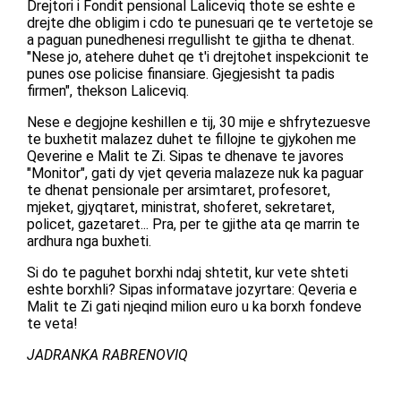
Drejtori i Fondit pensional Laliceviq thote se eshte e
drejte dhe obligim i cdo te punesuari qe te vertetoje se
a paguan punedhenesi rregullisht te gjitha te dhenat.
"Nese jo, atehere duhet qe t'i drejtohet inspekcionit te
punes ose policise finansiare. Gjegjesisht ta padis
firmen", thekson Laliceviq.
Nese e degjojne keshillen e tij, 30 mije e shfrytezuesve
te buxhetit malazez duhet te fillojne te gjykohen me
Qeverine e Malit te Zi. Sipas te dhenave te javores
"Monitor", gati dy vjet qeveria malazeze nuk ka paguar
te dhenat pensionale per arsimtaret, profesoret,
mjeket, gjyqtaret, ministrat, shoferet, sekretaret,
policet, gazetaret... Pra, per te gjithe ata qe marrin te
ardhura nga buxheti.
Si do te paguhet borxhi ndaj shtetit, kur vete shteti
eshte borxhli? Sipas informatave jozyrtare: Qeveria e
Malit te Zi gati njeqind milion euro u ka borxh fondeve
te veta!
JADRANKA RABRENOVIQ