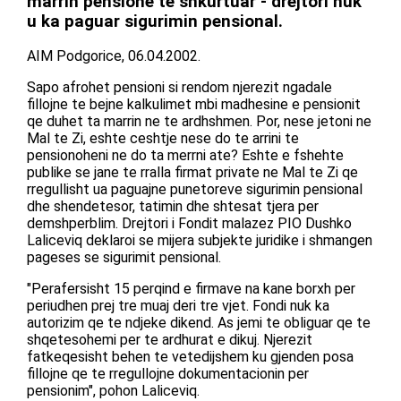
marrin pensione te shkurtuar - drejtori nuk
u ka paguar sigurimin pensional.
AIM Podgorice, 06.04.2002.
Sapo afrohet pensioni si rendom njerezit ngadale
fillojne te bejne kalkulimet mbi madhesine e pensionit
qe duhet ta marrin ne te ardhshmen. Por, nese jetoni ne
Mal te Zi, eshte ceshtje nese do te arrini te
pensionoheni ne do ta merrni ate? Eshte e fshehte
publike se jane te rralla firmat private ne Mal te Zi qe
rregullisht ua paguajne punetoreve sigurimin pensional
dhe shendetesor, tatimin dhe shtesat tjera per
demshperblim. Drejtori i Fondit malazez PIO Dushko
Laliceviq deklaroi se mijera subjekte juridike i shmangen
pageses se sigurimit pensional.
"Perafersisht 15 perqind e firmave na kane borxh per
periudhen prej tre muaj deri tre vjet. Fondi nuk ka
autorizim qe te ndjeke dikend. As jemi te obliguar qe te
shqetesohemi per te ardhurat e dikuj. Njerezit
fatkeqesisht behen te vetedijshem ku gjenden posa
fillojne qe te rregullojne dokumentacionin per
pensionim", pohon Laliceviq.